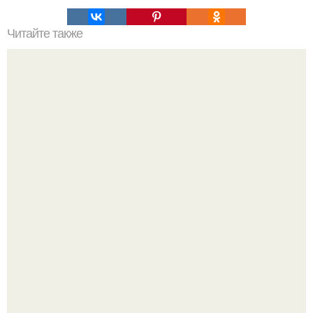
Читайте также
Силиконовые формы для выпечки, как пользоваться в
духовке. 9 правил использования силиконовых формам
для выпечки.