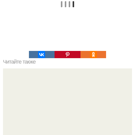
Читайте также
Рулет куриный. Невероятно вкусный куриный рулет,
вместо опостылой покупной колбасы!