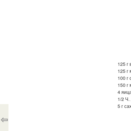
125 г 
125 г 
100 г
150 г 
4 яиц
1/2 Ч.
5 г са
⇦