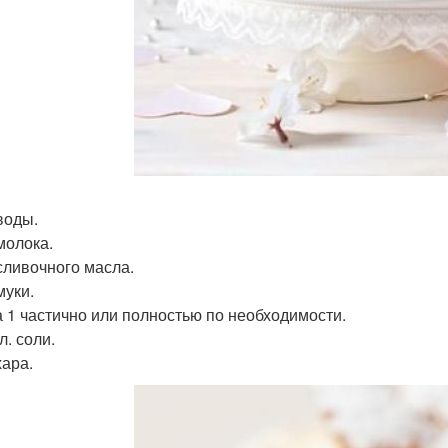
воды.
молока.
 сливочного масла.
муки.
а 1 частично или полностью по необходимости.
 л. соли.
хара.