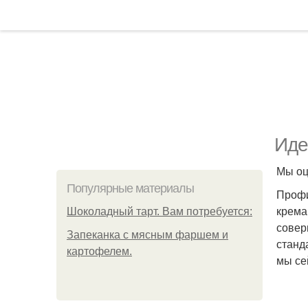
Иде
Мы о
Популярные материалы
Профи
крема
Шоколадный тарт. Вам потребуется:
совер
Запеканка с мясным фаршем и
станд
картофелем.
мы се