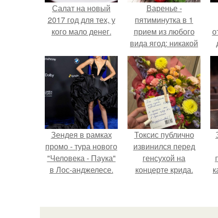
Салат на новый
Варенье -
2017 год для тех, у
пятиминутка в 1
кого мало денег.
прием из любого
о
вида ягод: никакой
длительной варки,
все витамины на
месте!
Зендея в рамках
Токсис публично
промо - тура нового
извинился перед
"Человека - Паука"
генсухой на
в Лос-анджелесе.
концерте крида.
к
с