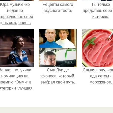
Юра музыченко
Рецепты самого
Ты только
недавно
вкусного теста.
представь себе 
тпраздновал свой
историю.
день рождения в
кругу самых
близких и родных
людей.
Зендея получила
Сын Луи де
Самая популяр
номинацию на
фюнеса, который
еда летом -
премию "Эмми" в
выбрал свой путь.
мороженое.
атегории "лучшая
актриса в
драматическом
ериале" за третий
сезон "эйфории".