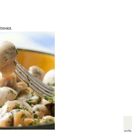
тинки.
⇨