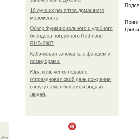
Подсла
10 лучших рецептов домашнего
мороженого.
Приго
Обзор функционального и удобного
Грибы
блендера погружного Redmond
RHB-2987
Кабачковая запеканка с фаршем и
помидорами.
Юра музыченко недавно
отпраздновал свой день рождения
в кругу самых близких и родных
людей.
⇦