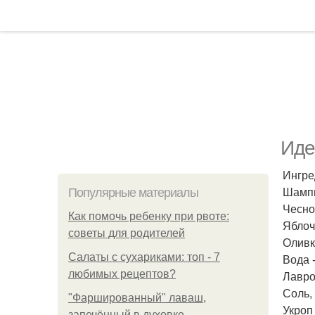
Иде
Ингре
Шампи
Популярные материалы
Чеснок
Как помочь ребенку при рвоте:
Яблоч
советы для родителей
Оливк
Салаты с сухариками: топ - 7
Вода -
любимых рецептов?
Лавро
Соль, 
"Фаршированный" лаваш,
Укроп 
запечённый в духовке.