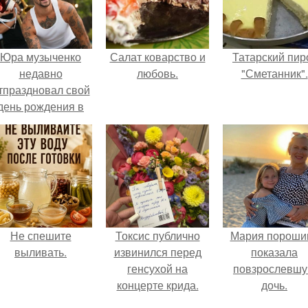
Юра музыченко
Салат коварство и
Татарский пир
недавно
любовь.
"Сметанник".
тпраздновал свой
день рождения в
кругу самых
близких и родных
людей.
Не спешите
Токсис публично
Мария пороши
выливать.
извинился перед
показала
генсухой на
повзрослевш
концерте крида.
дочь.