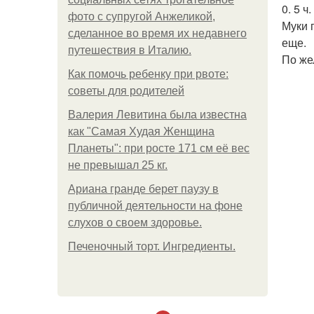
0. 5 ч
фото с супругой Анжеликой,
Муки 
сделанное во время их недавнего
еще.
путешествия в Италию.
По же
Как помочь ребенку при рвоте:
советы для родителей
Валерия Левитина была известна
как "Самая Худая Женщина
Планеты": при росте 171 см её вес
не превышал 25 кг.
Ариана гранде берет паузу в
публичной деятельности на фоне
слухов о своем здоровье.
Печеночный торт. Ингредиенты.