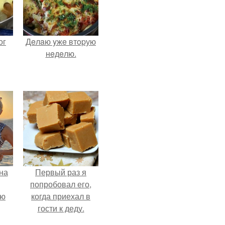
ог
Дeлaю yжe втopую
нeдeлю.
на
Первый раз я
попробовал его,
ую
когда приехал в
гости к деду.