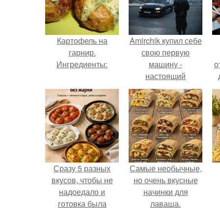
Картофель на
Amirchik купил себе
гарнир.
свою первую
Ингредиенты:
машину -
о
настоящий
автомобиль мечты
для многих
автолюбителей.
Сразу 5 разных
Самые необычные,
вкусов, чтобы не
но очень вкусные
надоедало и
начинки для
готовка была
лаваша.
проще.