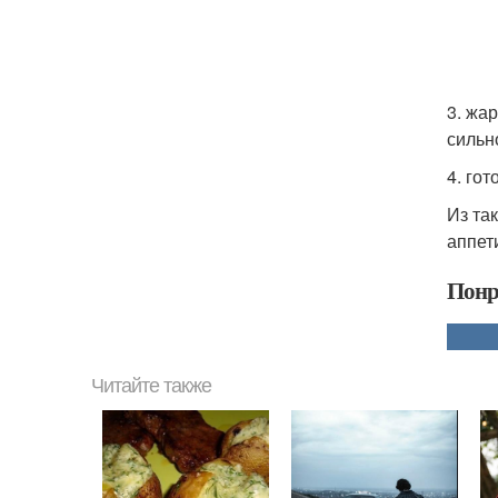
3. жа
сильн
4. го
Из та
аппет
Понр
Читайте также