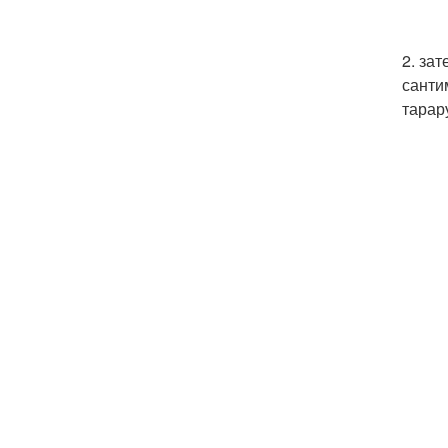
2. за
санти
тарар