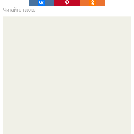
Читайте также
Крем банановый для торта. Банановый крем для торта:
три рецепта как приготовить.
Ариана гранде недавно опубликовала фотографию, на