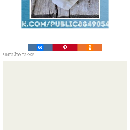
Читайте также
Утка с апельсинами и яблоками в духовке. 2 вкуснейших
рецептов: утка с яблоками и утка запеченная с
апельсинами.