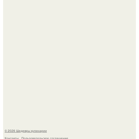
Первый раз я попробовал его, когда приехал в гости к
деду.
Этот рецепт с первого раза даже у новичков получается.
© 2026 Шедевры кулинарии
Контакты
Пользовательское соглашение