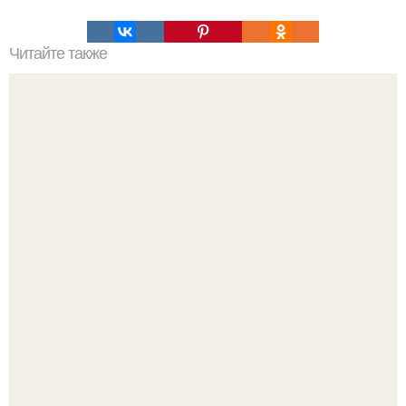
Читайте также
Цеппелины. Хочу предложить потрясающе вкусное
блюдо из картофеля и фарша.