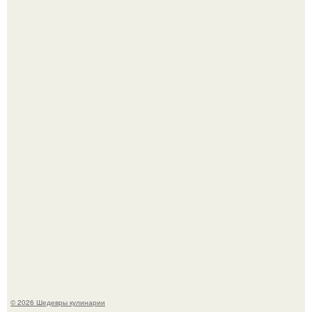
Первый раз я попробовал его, когда приехал в гости к
деду.
Этот рецепт с первого раза даже у новичков получается.
© 2026 Шедевры кулинарии