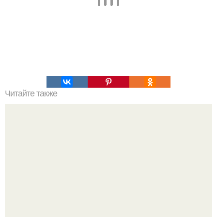
Читайте также
Салат "Оргазм" (для скромных - "восторг").