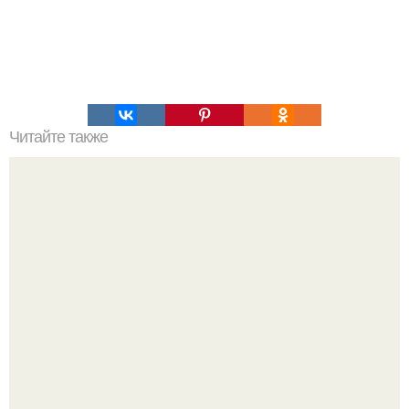
Читайте также
Украшения из карамели. Рецепт украшения из карамели
для тортов и пирожных.