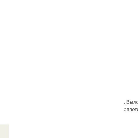
. Выл
аппет