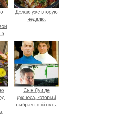
ко
Дeлaю yжe втopую
нeдeлю.
вой
 в
ых
но
Сын Луи де
ед
фюнеса, который
выбрал свой путь.
а.