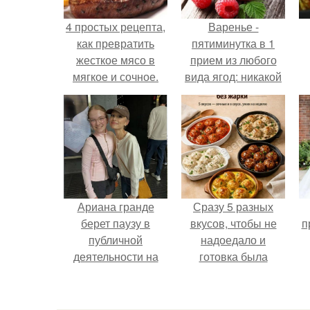
4 простых рецепта,
Варенье -
как превратить
пятиминутка в 1
жесткое мясо в
прием из любого
мягкое и сочное.
вида ягод: никакой
длительной варки,
все витамины на
месте!
Ариана гранде
Сразу 5 разных
берет паузу в
вкусов, чтобы не
п
публичной
надоедало и
деятельности на
готовка была
фоне слухов о
проще.
своем здоровье.