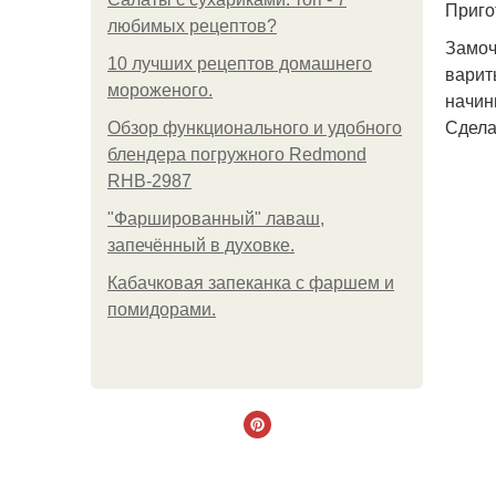
Приго
любимых рецептов?
Замоч
10 лучших рецептов домашнего
варит
мороженого.
начин
Сдела
Обзор функционального и удобного
блендера погружного Redmond
RHB-2987
"Фаршированный" лаваш,
запечённый в духовке.
Кабачковая запеканка с фаршем и
помидорами.