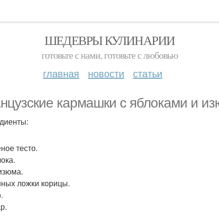
ШЕДЕВРЫ КУЛИНАРИИ
готовьте с нами, готовьте с любовью
главная
новости
статьи
нцузские кармашки с яблоками и из
диенты:
еное тесто.
лока.
 изюма.
айных ложки корицы.
.
р.