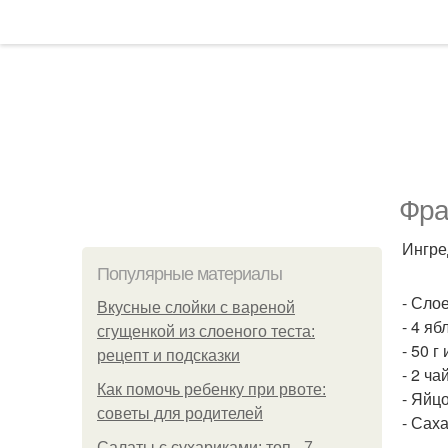
Фра
Ингре
Популярные материалы
- Сло
Вкусные слойки с вареной
- 4 яб
сгущенкой из слоеного теста:
- 50 г
рецепт и подсказки
- 2 ч
Как помочь ребенку при рвоте:
- Яйцо
советы для родителей
- Саха
Салаты с сухариками: топ - 7