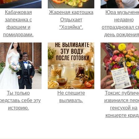
Кабачковая
Жареная картошка
Юра музычен
запеканка с
Отдыхает
недавно
фаршем и
"Хозяйка".
отпраздновал с
помидорами.
день рождения
кругу самых
близких и родн
людей.
Ты только
Не спешите
Токсис публич
редставь себе эту
выливать.
извинился пер
историю.
генсухой на
концерте крид