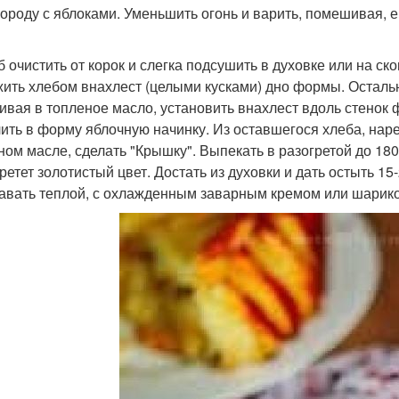
вороду с яблоками. Уменьшить огонь и варить, помешивая, е
еб очистить от корок и слегка подсушить в духовке или на с
ить хлебом внахлест (целыми кусками) дно формы. Остальн
ивая в топленое масло, установить внахлест вдоль стенок
лить в форму яблочную начинку. Из оставшегося хлеба, на
ном масле, сделать "Крышку". Выпекать в разогретой до 180
ретет золотистый цвет. Достать из духовки и дать остыть 15-
давать теплой, с охлажденным заварным кремом или шарико