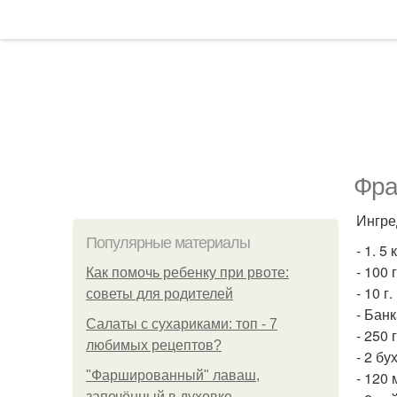
Фра
Ингре
Популярные материалы
- 1. 5 
- 100 
Как помочь ребенку при рвоте:
- 10 г
советы для родителей
- Бан
Салаты с сухариками: топ - 7
- 250 
любимых рецептов?
- 2 б
"Фаршированный" лаваш,
- 120 
запечённый в духовке.