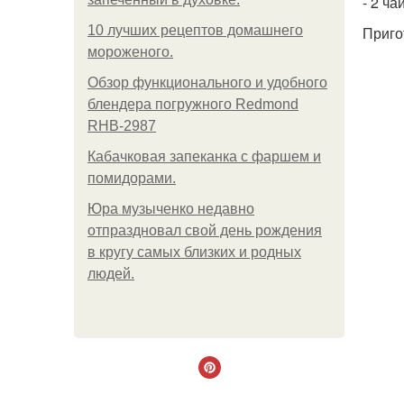
- 2 ч
10 лучших рецептов домашнего
Приго
мороженого.
Обзор функционального и удобного
блендера погружного Redmond
RHB-2987
Кабачковая запеканка с фаршем и
помидорами.
Юра музыченко недавно
отпраздновал свой день рождения
в кругу самых близких и родных
людей.