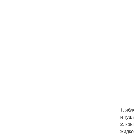
1. яб
и туш
2. кр
жидко