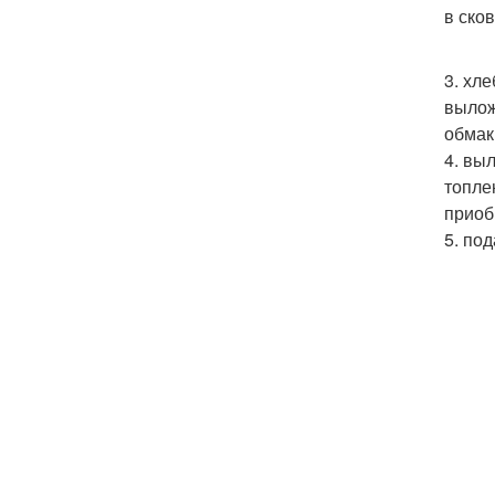
в ско
3. хл
вылож
обмак
4. вы
топле
приоб
5. по