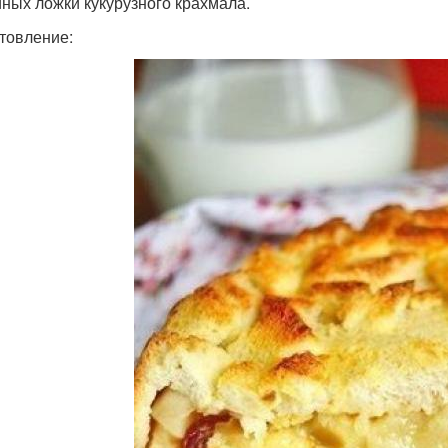
айных ложки кукурузного крахмала.
товление: