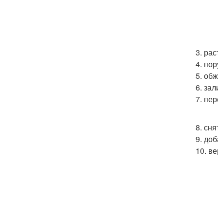
3. ра
4. пор
5. об
6. за
7. пе
8. сня
9. до
10. в