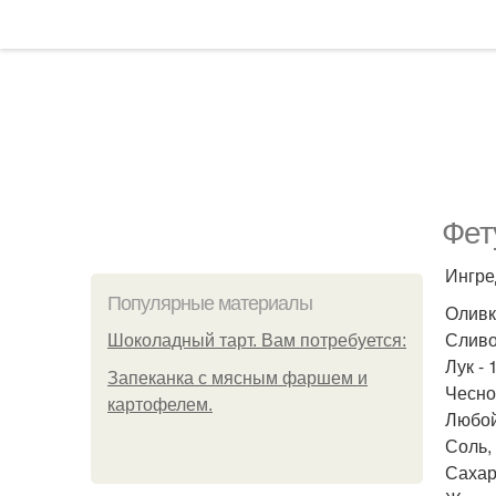
Фет
Ингре
Популярные материалы
Оливко
Сливоч
Шоколадный тарт. Вам потребуется:
Лук - 
Запеканка с мясным фаршем и
Чеснок
картофелем.
Любой
Соль, 
Сахар