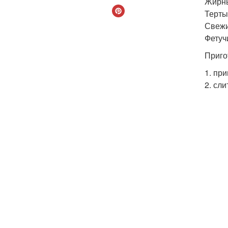
Жирны
Терты
Свежи
Фетучи
Приго
1. пр
2. сли