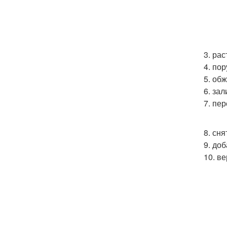
3. ра
4. пор
5. об
6. за
7. пе
8. сня
9. до
10. в