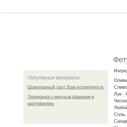
Фет
Ингре
Популярные материалы
Оливко
Сливоч
Шоколадный тарт. Вам потребуется:
Лук - 
Запеканка с мясным фаршем и
Чеснок
картофелем.
Любой
Соль, 
Сахар