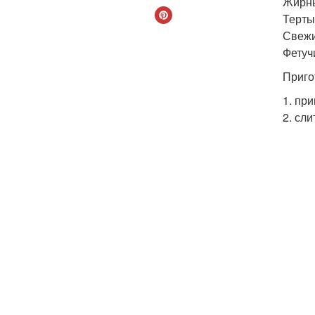
Жирны
Терты
Свежи
Фетучи
Приго
1. пр
2. сли