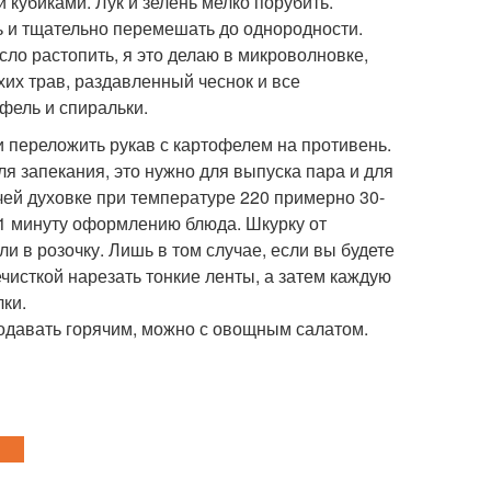
 кубиками. Лук и зелень мелко порубить.
ь и тщательно перемешать до однородности.
о растопить, я это делаю в микроволновке,
хих трав, раздавленный чеснок и все
фель и спиральки.
и переложить рукав с картофелем на противень.
ля запекания, это нужно для выпуска пара и для
ячей духовке при температуре 220 примерно 30-
 1 минуту оформлению блюда. Шкурку от
и в розочку. Лишь в том случае, если вы будете
чисткой нарезать тонкие ленты, а затем каждую
лки.
одавать горячим, можно с овощным салатом.