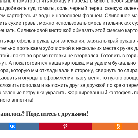
альных томатов снять кожицу и нарезать мякоть небольшими
ш добавить лук, томаты, соль, черный перец, свежую зелен
ем картофель из воды и наполняем фаршем. Сливочное масл
ить сухие травы, можно использовать смесь итальянских су
ешать. Силиконовой кисточкой обмазать этой смесью карто
ть картофель в рукав для запекания, завязать край рукава 
тельно протыкаем зубочисткой в нескольких местах рукав д
 чтобы пакет во время готовки не взорвался. Готовить в гор
нут. А пока готовится наша картошка, мы уделим буквально
ора, которую мы откладывали в сторону, свернуть по спирал
ьзовать и огурцы в оформлении, как у меня, то нужно овоще
 сложить пополам и выложить друг за дружкой по краю таре
 зеленью петрушки украсить. Фаршированный картофель п
ного аппетита!
авилось? Поделитесь с друзьями!