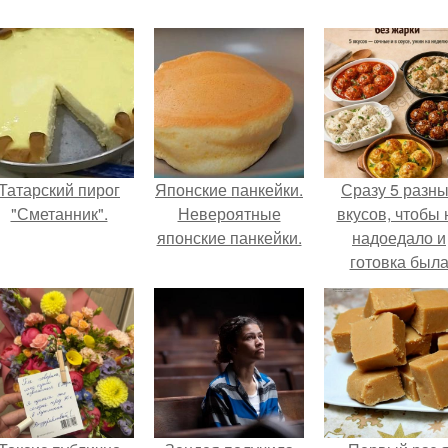
Татарский пирог
Японские панкейки.
Сразу 5 разн
"Сметанник".
Невероятные
вкусов, чтобы 
японские панкейки.
надоедало и
готовка был
проще.