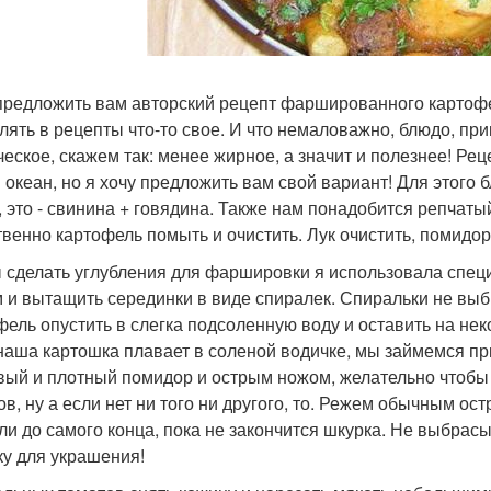
предложить вам авторский рецепт фаршированного картофе
лять в рецепты что-то свое. И что немаловажно, блюдо, при
ческое, скажем так: менее жирное, а значит и полезнее! Р
 океан, но я хочу предложить вам свой вариант! Для этого 
 это - свинина + говядина. Также нам понадобится репчатый
твенно картофель помыть и очистить. Лук очистить, помидо
 сделать углубления для фаршировки я использовала спец
 и вытащить серединки в виде спиралек. Спиральки не выб
фель опустить в слегка подсоленную воду и оставить на нек
наша картошка плавает в соленой водичке, мы займемся п
вый и плотный помидор и острым ножом, желательно чтобы
ов, ну а если нет ни того ни другого, то. Режем обычным о
ли до самого конца, пока не закончится шкурка. Не выбрас
ку для украшения!