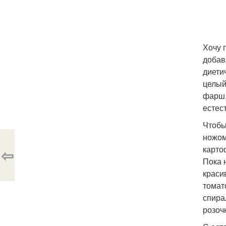
Хочу 
добав
диети
целый
фарш,
естес
Чтобы
ножом
карто
⇦
Пока 
краси
томат
спира
розоч