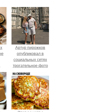
ых
Артур пирожков
не
опубликовал в
социальных сетях
а
трогательное фото
с супругой
Анжеликой,
сделанное во
время их недавнего
путешествия в
Италию.