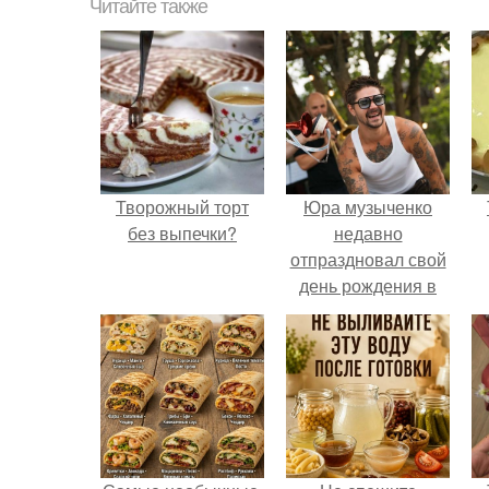
Читайте также
Творожный торт
Юра музыченко
без выпечки?
недавно
отпраздновал свой
день рождения в
кругу самых
близких и родных
людей.