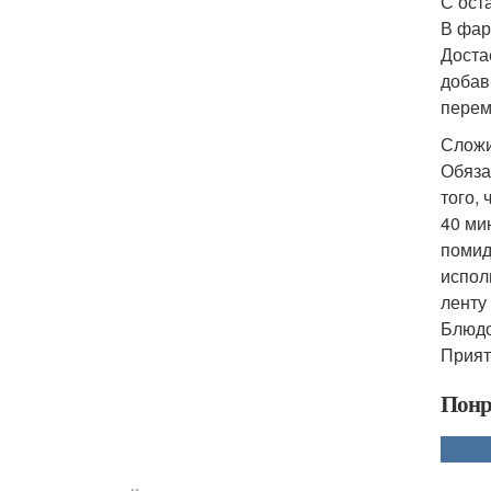
С ост
В фар
Доста
добав
перем
Сложи
Обяза
того,
40 ми
помид
испол
ленту
Блюдо
Прият
Понр