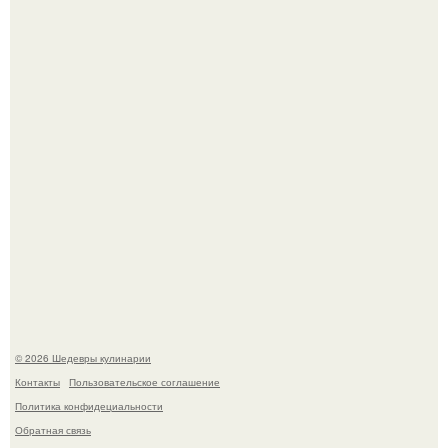
Токсис публично извинился перед генсухой на концерте
крида.
Первый раз я попробовал его, когда приехал в гости к
деду.
© 2026 Шедевры кулинарии
Контакты
Пользовательское соглашение
Политика конфидециальности
Обратная связь