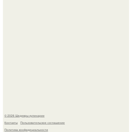
Мария порошина показала повзрослевшую дочь.
Первый раз я попробовал его, когда приехал в гости к
деду.
© 2026 Шедевры кулинарии
Контакты
Пользовательское соглашение
Политика конфидециальности