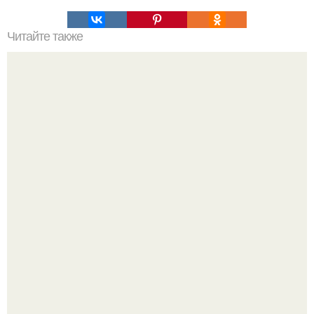
Читайте также
Сочный апельсиновый пирог?
Варенье - пятиминутка в 1 прием из любого вида ягод: