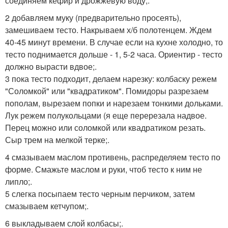
соединяем кефир и дрожжевую воду;.
2 добавляем муку (предварительно просеять),
замешиваем тесто. Накрываем х/б полотенцем. Ждем
40-45 минут времени. В случае если на кухне холодно, то
тесто поднимается дольше - 1, 5-2 часа. Ориентир - тесто
должно вырасти вдвое;.
3 пока тесто подходит, делаем нарезку: колбаску режем
"Соломкой" или "квадратиком". Помидоры разрезаем
пополам, вырезаем попки и нарезаем тонкими дольками.
Лук режем полукольцами (я еще перерезала надвое.
Перец можно или соломкой или квадратиком резать.
Сыр трем на мелкой терке;.
4 смазываем маслом противень, распределяем тесто по
форме. Смажьте маслом и руки, чтоб тесто к ним не
липло;.
5 слегка посыпаем тесто черным перчиком, затем
смазываем кетчупом;.
6 выкладываем слой колбасы;.