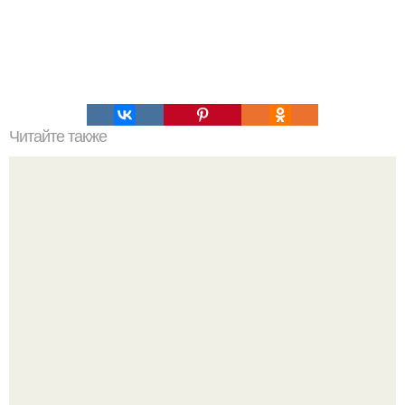
Читайте также
Похудеть и поддерживать здоровье: почему важно
уменьшить соль в завтраке