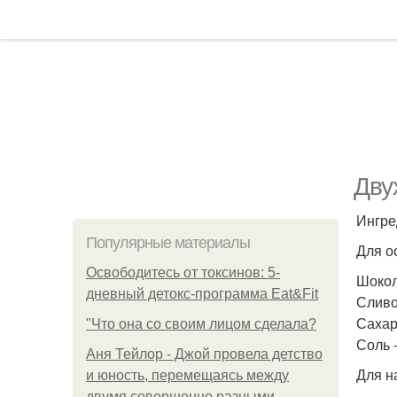
Дву
Ингре
Популярные материалы
Для о
Освободитесь от токсинов: 5-
Шокола
дневный детокс-программа Eat&Fit
Сливоч
Сахар 
"Что она со своим лицом сделала?
Соль -
Аня Тейлор - Джой провела детство
Для н
и юность, перемещаясь между
двумя совершенно разными