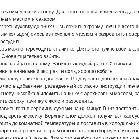
ачала мы делаем основу. Для этого печенье измельчить до 
чным маслом и сахаром.
зогреть духовку до 160? C. выложить в форму (лучше всег
ым кольцом) смесь из печенья с маслом и разровнять поверх
остудить.
перь можно переходить к начинке. Для этого нужно взбить с
. Снова тщательно взбить.
бавить яйца по одному. Взбивать каждый раз по 2 минуты.
бавить ванильный экстракт и соль, хорошо взбить.
лим нашу начинку на две части. В одну часть добавляем ар
ю часть добавляем, разведенный согласно инструкции, жела
 основу чизкейка выложить начинку с арахисовым маслом, р
ить сверху начинку с желе и разровнять.
ставить торт в середину духовки на 60 минут. Вниз поставит
подгореть чизкейку. Верхний слой должен получиться как су
тудить до комнатной температуры и поставить в холодильник
сторожно провести острым ножом по краю форму и снять кол
делать ганаш (глазурь. Для этого необходимо довести до кип