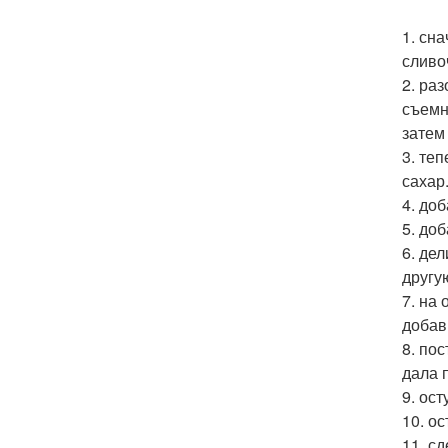
1. сн
сливо
2. ра
съемн
затем 
3. те
сахар
4. до
5. до
6. де
другу
7. на
добав
8. по
дала 
9. ос
10. о
11. с