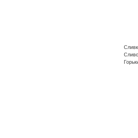
Сливки
Сливоч
Горьк