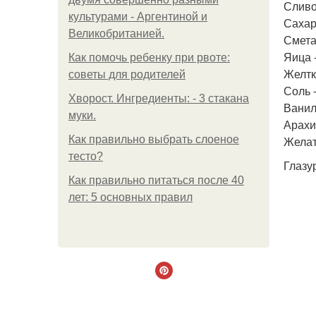
Сливо
культурами - Аргентиной и
Сахар 
Великобританией.
Сметан
Яица -
Как помочь ребенку при рвоте:
Желтки
советы для родителей
Соль -
Хворост. Ингредиенты: - 3 стакана
Ваниль
муки.
Арахис
Как правильно выбрать слоеное
Желат
тесто?
Глазу
Как правильно питаться после 40
лет: 5 основных правил