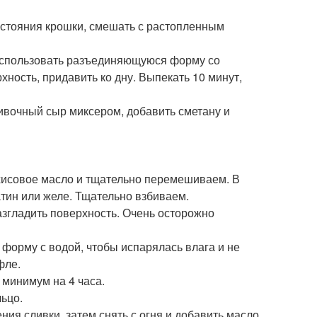
состояния крошки, смешать с растопленным
о использовать разъединяющуюся форму со
ность, придавить ко дну. Выпекать 10 минут,
ливочный сыр миксером, добавить сметану и
ахисовое масло и тщательно перемешиваем. В
тин или желе. Тщательно взбиваем.
азгладить поверхность. Очень осторожно
ь форму с водой, чтобы испарялась влага и не
фле.
 минимум на 4 часа.
ьцо.
ения сливки, затем снять с огня и добавить масло