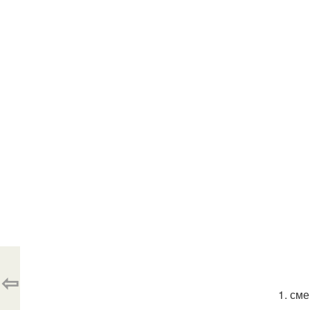
⇦
1. см