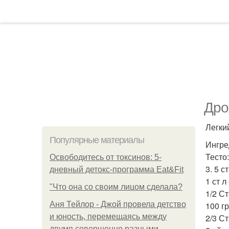
Дро
Легки
Популярные материалы
Ингре
Тесто:
Освободитесь от токсинов: 5-
3. 5 с
дневный детокс-программа Eat&Fit
1 ст л
"Что она со своим лицом сделала?
1/2 Ст
Аня Тейлор - Джой провела детство
100 г
и юность, перемещаясь между
2/3 С
двумя совершенно разными