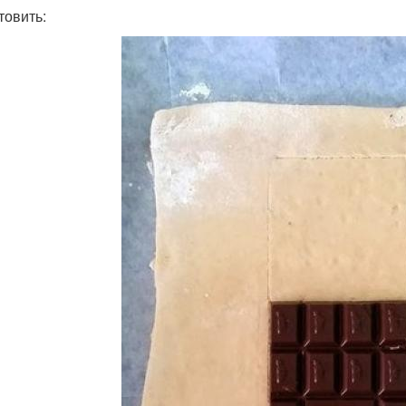
товить: