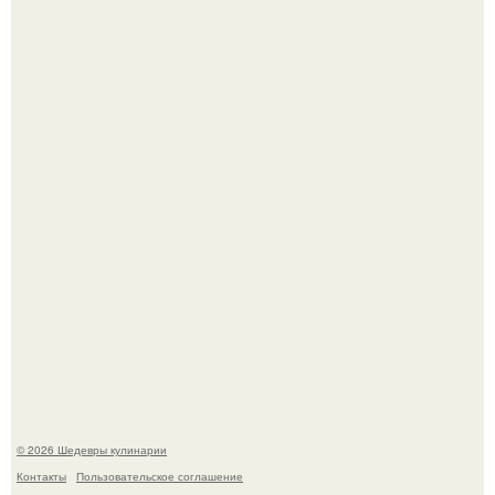
Мария порошина показала повзрослевшую дочь.
Первый раз я попробовал его, когда приехал в гости к
деду.
© 2026 Шедевры кулинарии
Контакты
Пользовательское соглашение