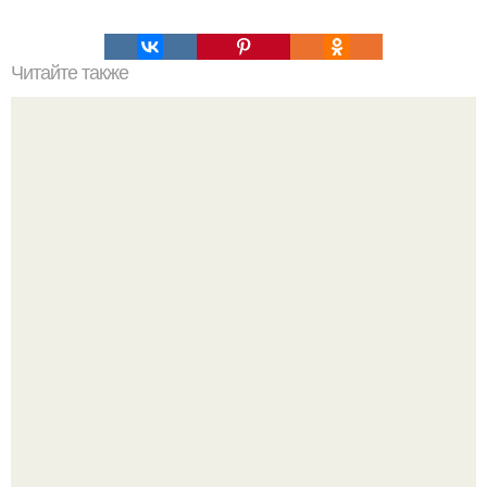
Читайте также
Слоеная самса (настоящая, узбекская?
Amirchik купил себе свою первую машину - настоящий