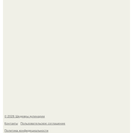
Зендея в рамках промо - тура нового "Человека - Паука"
в Лос-анджелесе.
Мария порошина показала повзрослевшую дочь.
© 2026 Шедевры кулинарии
Контакты
Пользовательское соглашение
Политика конфидециальности