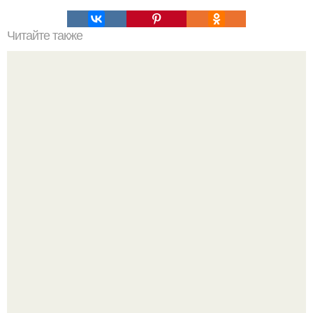
Читайте также
Каштановая настойка. Чем же она полезна?
Аня Тейлор - Джой провела детство и юность,