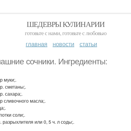
ШЕДЕВРЫ КУЛИНАРИИ
готовьте с нами, готовьте с любовью
главная
новости
статьи
ашние сочники. Ингредиенты:
гр муки;.
гр. сметаны;.
гр. сахара;.
гр сливочного масла;.
ца;.
потки соли;.
 л. разрыхлителя или 0, 5 ч. л соды;.