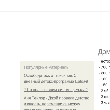
Дом
Тесто:
- 700 
Популярные материалы
- 200 
Освободитесь от токсинов: 5-
- 180 
дневный детокс-программа Eat&Fit
- 150 
"Что она со своим лицом сделала?
- 2 яй
- 2 ще
Аня Тейлор - Джой провела детство
- 2 ч.
и юность, перемещаясь между
двумя совершенно разными