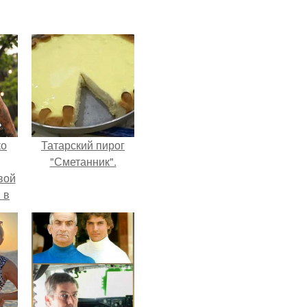
ко
Татарский пирог
"Сметанник".
вой
 в
ых