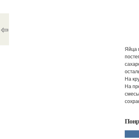
⇦
Яйца 
посте
сахар
остал
На кр
На пр
смесь
сохра
Понр