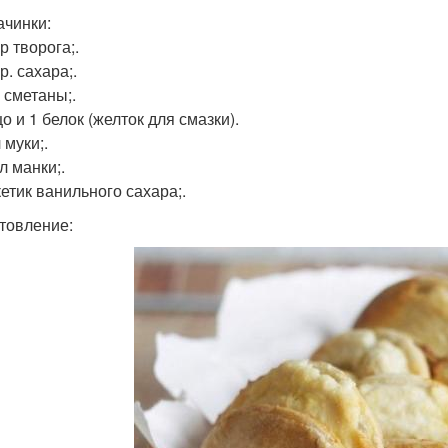
ачинки:
гр творога;.
гр. сахара;.
р сметаны;.
цо и 1 белок (желток для смазки).
л муки;.
 л манки;.
кетик ванильного сахара;.
товление: