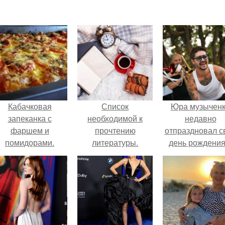
Кабачковая
Список
Юра музычен
запеканка с
необходимой к
недавно
фаршем и
прочтению
отпраздновал с
помидорами.
литературы.
день рождения
кругу самых
близких и родн
людей.