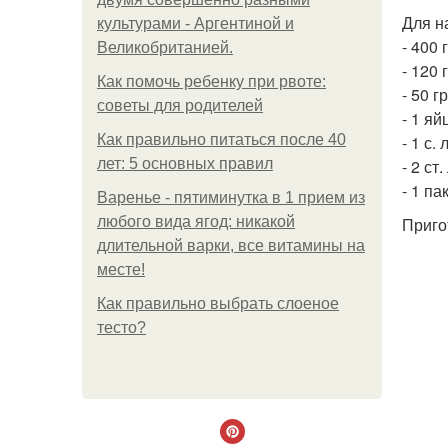
Для н
культурами - Аргентиной и
- 400 
Великобританией.
- 120 
Как помочь ребенку при рвоте:
- 50 г
советы для родителей
- 1 яй
Как правильно питаться после 40
- 1 с. 
лет: 5 основных правил
- 2 ст.
- 1 па
Варенье - пятиминутка в 1 прием из
любого вида ягод: никакой
Приго
длительной варки, все витамины на
месте!
Как правильно выбрать слоеное
тесто?