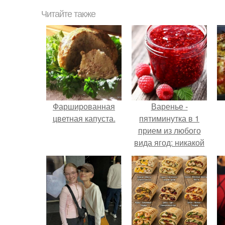
Читайте также
Фаршированная
Варенье -
цветная капуста.
пятиминутка в 1
прием из любого
вида ягод: никакой
длительной варки,
все витамины на
месте!