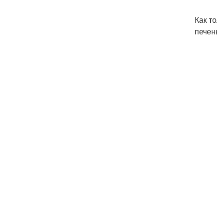
Как т
печен