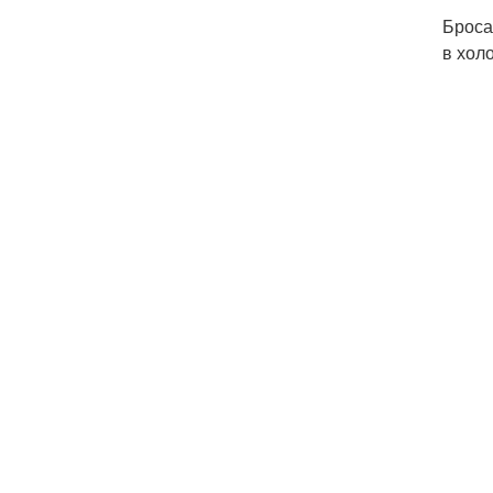
Броса
в хол