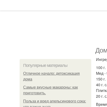
Дом
Ингре
Популярные материалы
100 г.
Мед - 9
Отличное начало: детоксикация
150 г.
дома
40 г. 
Самые вкусные макароны: как
Плитк
приготовить.
20 г. 
Польза и вред апельсинового сока:
Время
что важно знать