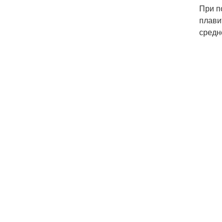
При п
плави
средн