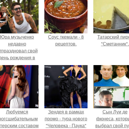
Юра музыченко
Соус ткемали - 8
Татарский пир
недавно
рецептов.
"Сметанник".
тпраздновал свой
день рождения в
кругу самых
близких и родных
людей.
Любуемся
Зендея в рамках
Сын Луи де
ногсшибательным
промо - тура нового
фюнеса, котор
ктерским составом
"Человека - Паука"
выбрал свой пу