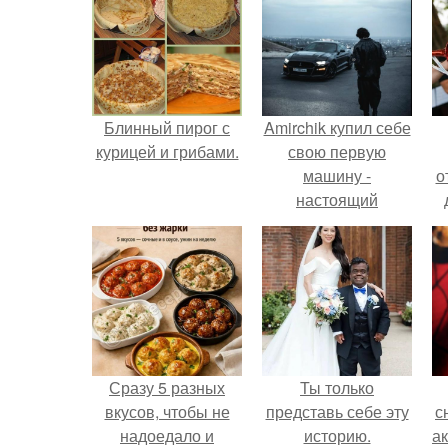
Блинный пирог с
Amirchik купил себе
курицей и грибами.
свою первую
машину -
о
настоящий
автомобиль мечты
для многих
автолюбителей.
Сразу 5 разных
Ты только
вкусов, чтобы не
представь себе эту
с
надоедало и
историю.
а