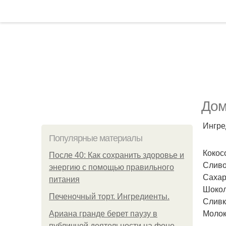
Дом
Ингре
Популярные материалы
Кокосо
После 40: Как сохранить здоровье и
Сливо
энергию с помощью правильного
Сахар 
питания
Шокола
Печеночный торт. Ингредиенты.
Сливк
Молок
Ариана гранде берет паузу в
публичной деятельности на фоне