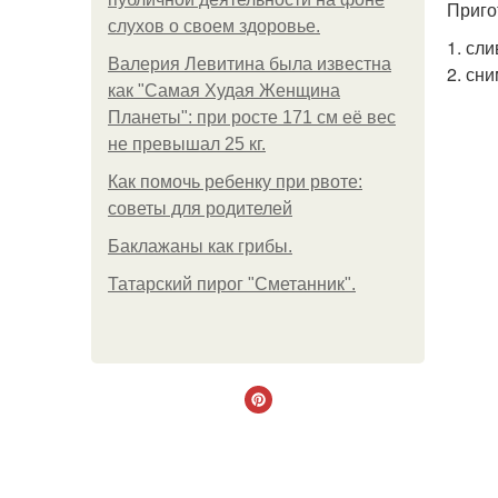
Приго
слухов о своем здоровье.
1. сл
Валерия Левитина была известна
2. сн
как "Самая Худая Женщина
Планеты": при росте 171 см её вес
не превышал 25 кг.
Как помочь ребенку при рвоте:
советы для родителей
Баклажаны как грибы.
Татарский пирог "Сметанник".