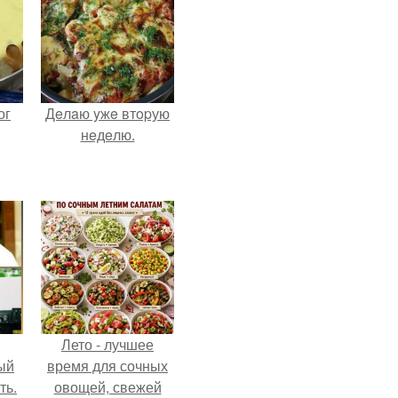
ог
Дeлaю yжe втopую
нeдeлю.
Лето - лучшее
ый
время для сочных
ть.
овощей, свежей