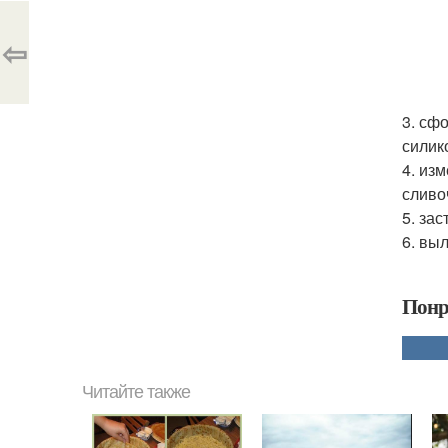
⇦
3. сф
силик
4. из
сливо
5. за
6. вы
Понр
Читайте также