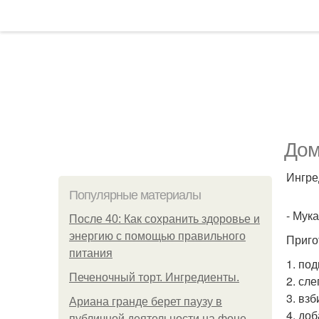
Дом
Ингре
Популярные материалы
- Мука
После 40: Как сохранить здоровье и
энергию с помощью правильного
Приго
питания
1. по
Печеночный торт. Ингредиенты.
2. сл
3. вз
Ариана гранде берет паузу в
4. доб
публичной деятельности на фоне