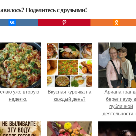
авилось? Поделитесь с друзьями!
eлaю yжe втopую
Вкусная курочка на
Ариана гранд
нeдeлю.
каждый день?
берет паузу 
публичной
деятельности 
фоне слухов 
своем здоровь