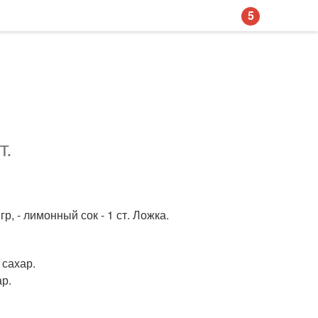
5
т.
0 гр, - лимонный сок - 1 ст. Ложка.
 сахар.
ар.