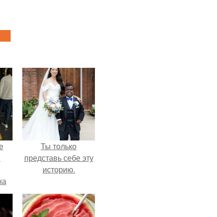
е
Ты только
в
представь себе эту
историю.
на
о
е.