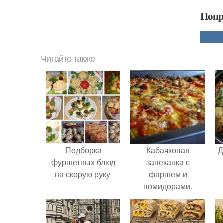
Понр
Читайте также
Подборка
Кабачковая
Д
фуршетных блюд
запеканка с
на скорую руку.
фаршем и
помидорами.