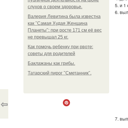
5. и 
слухов о своем здоровье.
6. вы
Валерия Левитина была известна
как "Самая Худая Женщина
Планеты": при росте 171 см её вес
не превышал 25 кг.
Как помочь ребенку при рвоте:
советы для родителей
Баклажаны как грибы.
Татарский пирог "Сметанник".
⇦
7. вы