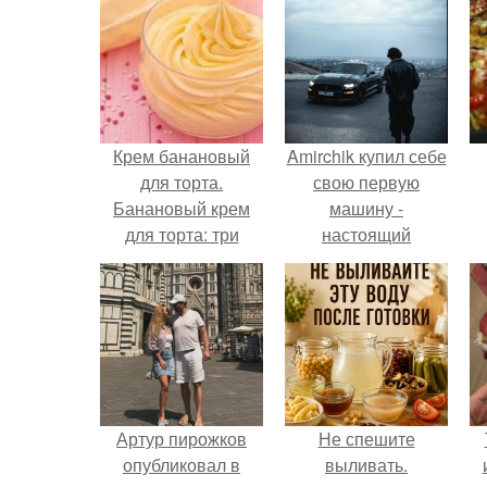
Крем банановый
Amirchik купил себе
для торта.
свою первую
Банановый крем
машину -
для торта: три
настоящий
рецепта как
автомобиль мечты
приготовить.
для многих
автолюбителей.
Артур пирожков
Не спешите
опубликовал в
выливать.