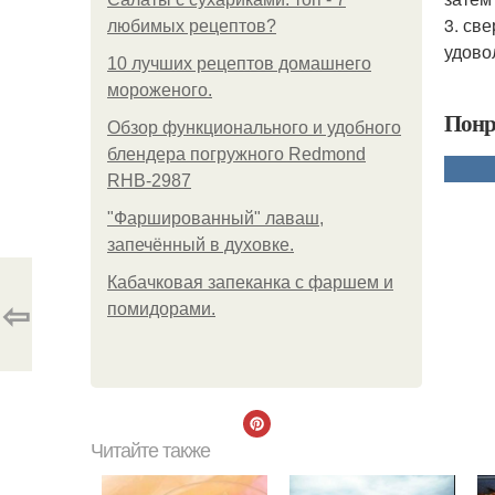
3. св
любимых рецептов?
удово
10 лучших рецептов домашнего
мороженого.
Понр
Обзор функционального и удобного
блендера погружного Redmond
RHB-2987
"Фаршированный" лаваш,
запечённый в духовке.
Кабачковая запеканка с фаршем и
⇦
помидорами.
Читайте также