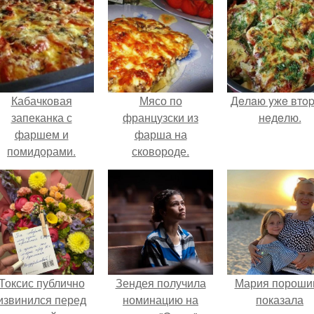
Кабачковая
Мясо по
Дeлaю yжe втo
запеканка с
французски из
нeдeлю.
фаршем и
фарша на
помидорами.
сковороде.
Токсис публично
Зендея получила
Мария пороши
извинился перед
номинацию на
показала