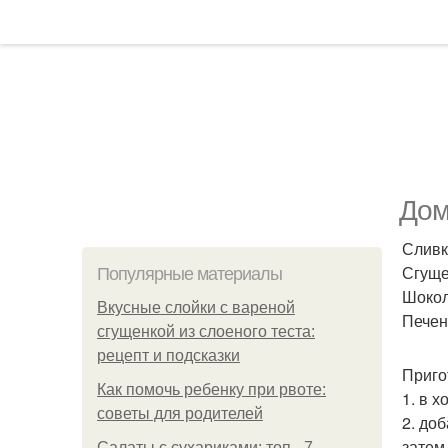
Дом
Сливк
Сгуще
Популярные материалы
Шокол
Вкусные слойки с вареной
Печен
сгущенкой из слоеного теста:
рецепт и подсказки
Приго
Как помочь ребенку при рвоте:
1. в 
советы для родителей
2. до
затем
Салаты с сухариками: топ - 7