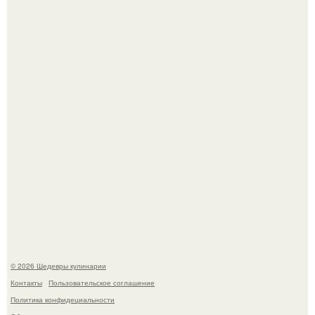
Мария порошина показала повзрослевшую дочь.
Сын Луи де фюнеса, который выбрал свой путь.
© 2026 Шедевры кулинарии
Контакты
Пользовательское соглашение
Политика конфидециальности