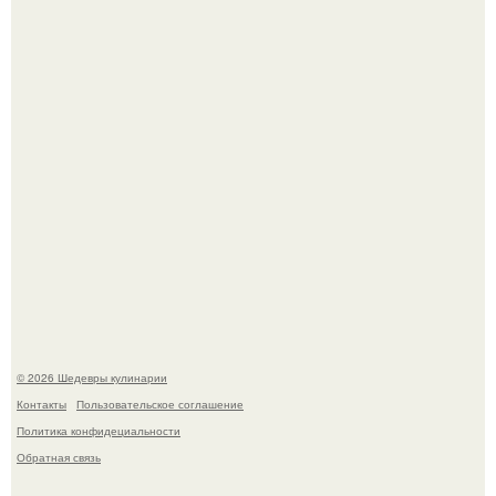
крида.
Зендея получила номинацию на премию "Эмми" в
категории "лучшая актриса в драматическом сериале" за
третий сезон "эйфории".
© 2026 Шедевры кулинарии
Контакты
Пользовательское соглашение
Политика конфидециальности
Обратная связь