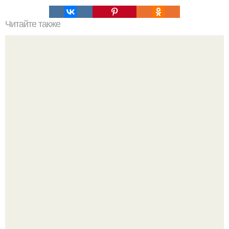
Читайте также
Силиконовые формы для выпечки, как пользоваться в
духовке. 9 правил использования силиконовых формам
для выпечки.