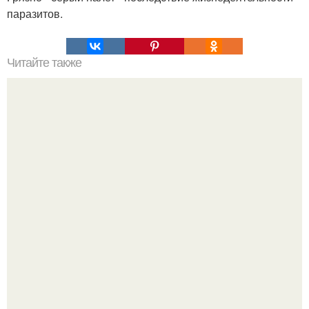
паразитов.
Читайте также
Крем банановый для торта. Банановый крем для торта:
три рецепта как приготовить.