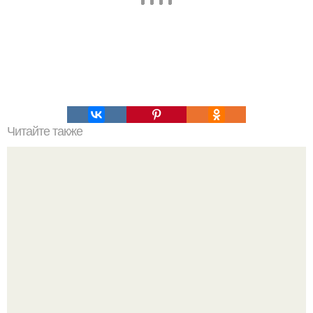
Читайте также
Очищение полынью. Очистка организма. Полынь
горькая.