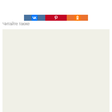
Читайте также
Помидоры на зиму "Пальчики Оближешь".