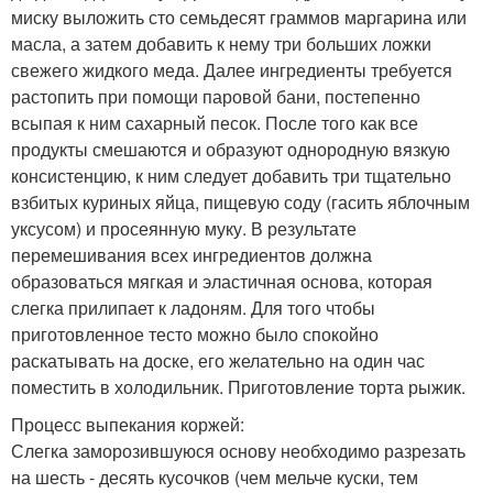
миску выложить сто семьдесят граммов маргарина или
масла, а затем добавить к нему три больших ложки
свежего жидкого меда. Далее ингредиенты требуется
растопить при помощи паровой бани, постепенно
всыпая к ним сахарный песок. После того как все
продукты смешаются и образуют однородную вязкую
консистенцию, к ним следует добавить три тщательно
взбитых куриных яйца, пищевую соду (гасить яблочным
уксусом) и просеянную муку. В результате
перемешивания всех ингредиентов должна
образоваться мягкая и эластичная основа, которая
слегка прилипает к ладоням. Для того чтобы
приготовленное тесто можно было спокойно
раскатывать на доске, его желательно на один час
поместить в холодильник. Приготовление торта рыжик.
Процесс выпекания коржей:
Слегка заморозившуюся основу необходимо разрезать
на шесть - десять кусочков (чем мельче куски, тем