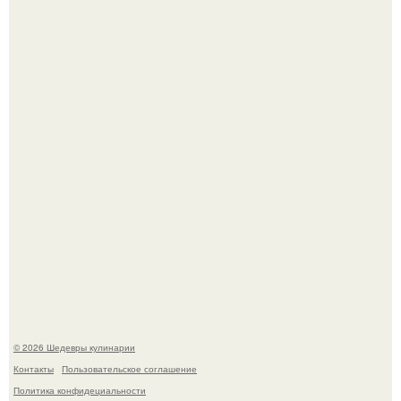
Зендея в рамках промо - тура нового "Человека - Паука"
в Лос-анджелесе.
Токсис публично извинился перед генсухой на концерте
крида.
© 2026 Шедевры кулинарии
Контакты
Пользовательское соглашение
Политика конфидециальности