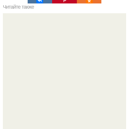
Читайте также
Сахарные помидорки. Получается примерно 6 банок по
800 гр:
"Что она со своим лицом сделала?