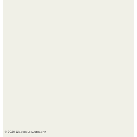
Токсис публично извинился перед генсухой на концерте
крида.
Мария порошина показала повзрослевшую дочь.
© 2026 Шедевры кулинарии