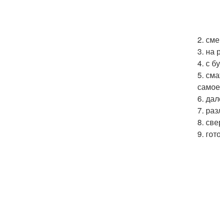
2. см
3. на
4. с 
5. см
самое
6. да
7. ра
8. св
9. го