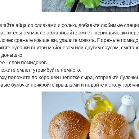
ешайте яйца со сливками и солью, добавьте любимые специ
 растительном масле обжаривайте омлет, периодически пер
булочек срежьте крышечки, удалите мякоть. Порежьте помидо
ажьте булочки внутри майонезом или другим соусом, сметано
 донышко.
лее - слой помидоров.
зложите омлет, утрамбуйте немного.
ерху положите по хорошей щепотке сыра, отправьте булочки 
товые булочки прикройте крышками и подайте к столу горячим