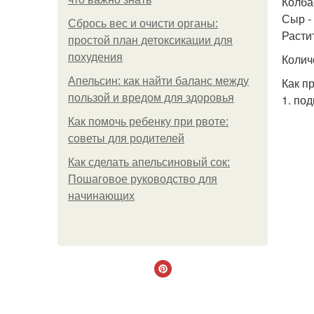
Колбас
Сыр - 
Сбрось вес и очисти органы:
Расти
простой план детоксикации для
похудения
Колич
Апельсин: как найти баланс между
Как п
пользой и вредом для здоровья
1. по
Как помочь ребенку при рвоте:
советы для родителей
Как сделать апельсиновый сок:
Пошаговое руководство для
начинающих