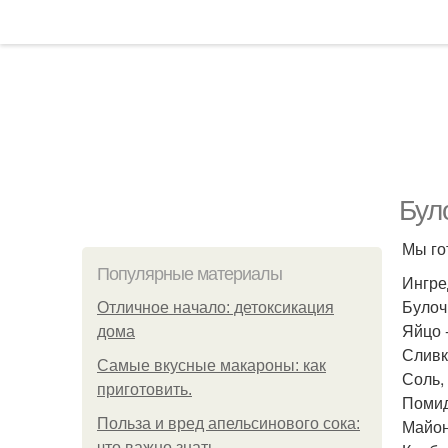
Бул
Мы го
Популярные материалы
Ингре
Булоч
Отличное начало: детоксикация
Яйцо -
дома
Сливк
Самые вкусные макароны: как
Соль, 
приготовить.
Помид
Польза и вред апельсинового сока:
Майон
что важно знать