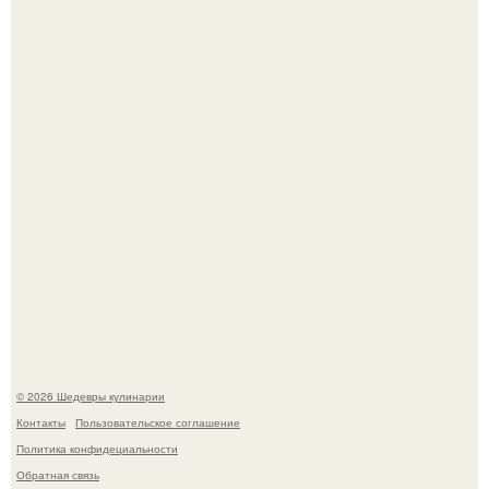
Токсис публично извинился перед генсухой на концерте
крида.
Зендея получила номинацию на премию "Эмми" в
категории "лучшая актриса в драматическом сериале" за
третий сезон "эйфории".
© 2026 Шедевры кулинарии
Контакты
Пользовательское соглашение
Политика конфидециальности
Обратная связь