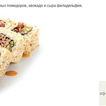
леных помидоров, авокадо и сыра филадельфия.
⇨