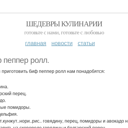
ШЕДЕВРЫ КУЛИНАРИИ
готовьте с нами, готовьте с любовью
главная
новости
статьи
 пеппер ролл.
 приготовить биф пеппер ролл нам понадобятся:
ина.
рский перец.
до.
ые помидоры.
ельфия.
т.кунжут..нори..рис.. говядину, перец, помидоры и авокадо 
жарить на сковороде говядину и болгарский перец.