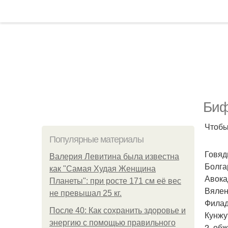
Биф
Чтобы
Популярные материалы
Говяд
Валерия Левитина была известна
Болга
как "Самая Худая Женщина
Авока
Планеты": при росте 171 см её вес
Вялен
не превышал 25 кг.
Филад
После 40: Как сохранить здоровье и
Кунжу
энергию с помощью правильного
2. об