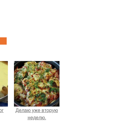
ог
Дeлaю yжe втopую
нeдeлю.