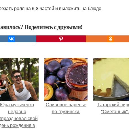
зрезать ролл на 6-8 частей и выложить на блюдо.
авилось? Поделитесь с друзьями!
Юра музыченко
Сливовое варенье
Татарский пир
недавно
по-грузински.
"Сметанник".
тпраздновал свой
день рождения в