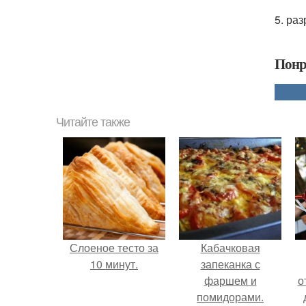
5. ра
Понр
Читайте также
Слоеное тесто за
Кабачковая
10 минут.
запеканка с
фаршем и
о
помидорами.