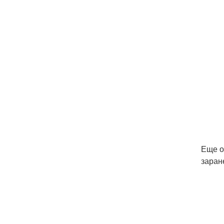
Еще о
заран