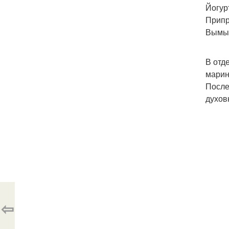
Йогур
Припра
Вымыт
В отд
марин
После
духов
⇦