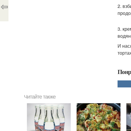
⇦
2. вз
продо
3. кр
водян
И нас
торта
Понр
Читайте также