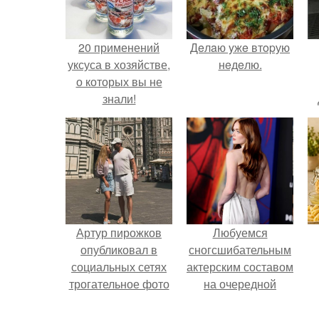
20 применений
Дeлaю yжe втopую
уксуса в хозяйстве,
нeдeлю.
о которых вы не
знали!
Артур пирожков
Любуемся
опубликовал в
сногсшибательным
социальных сетях
актерским составом
трогательное фото
на очередной
с супругой
премьере нового
Анжеликой,
человека - паука.