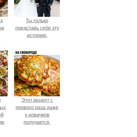
ых
Ты только
не
представь себе эту
историю.
а
е
Этот рецепт с
ных
первого раза даже
ей
у новичков
ов,
получается.
тся