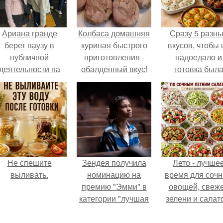
Ариана гранде
Колбаса домашняя
Сразу 5 разн
берет паузу в
куриная быстрого
вкусов, чтобы 
публичной
приготовления -
надоедало и
деятельности на
обалденный вкус!
готовка был
фоне слухов о
проще.
своем здоровье.
Не спешите
Зендея получила
Лето - лучше
выливать.
номинацию на
время для соч
премию "Эмми" в
овощей, свеж
категории "лучшая
зелени и салат
актриса в
которые готовя
драматическом
буквально за