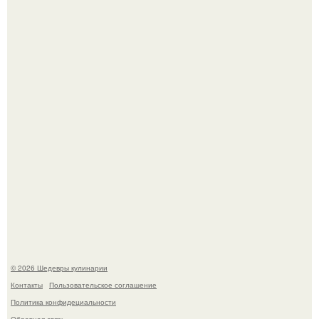
Мария порошина показала повзрослевшую дочь.
Самая популярная еда летом - мороженое.
© 2026 Шедевры кулинарии
Контакты
Пользовательское соглашение
Политика конфидециальности
Обратная связь