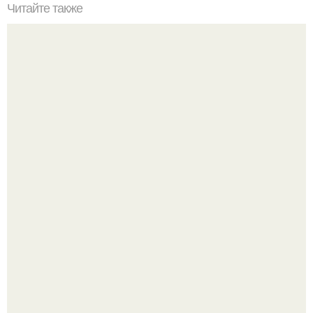
Читайте также
Пышные панкейки. Топ - 5 рецептов пышных панкейков
Amirchik купил себе свою первую машину - настоящий
автомобиль мечты для многих автолюбителей.