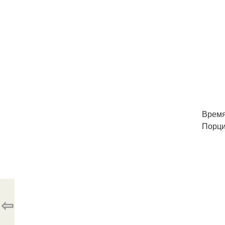
Время
Порций
⇦