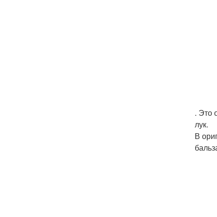
. Это
лук.
В ори
бальз