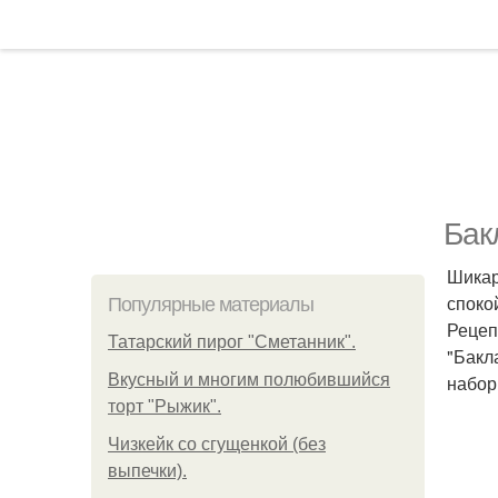
Бак
Шикар
спокой
Популярные материалы
Рецеп
Татарский пирог "Сметанник".
"Бакл
Вкусный и многим полюбившийся
набор
торт "Рыжик".
Чизкейк со сгущенкой (без
выпечки).