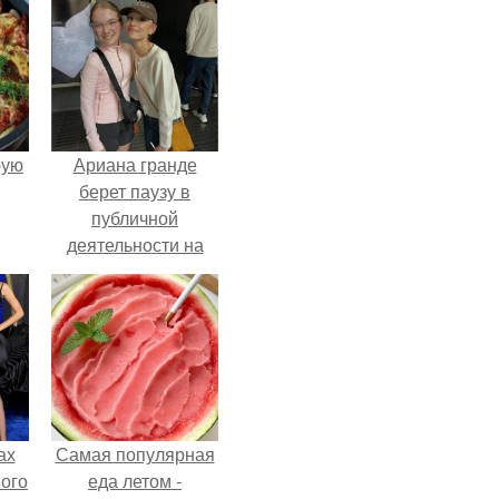
pую
Ариана гранде
берет паузу в
публичной
деятельности на
фоне слухов о
своем здоровье.
ах
Самая популярная
вого
еда летом -