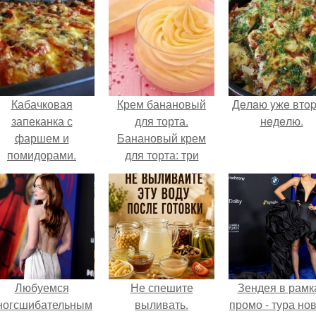
Кабачковая
Крем банановый
Дeлaю yжe втo
запеканка с
для торта.
нeдeлю.
фаршем и
Банановый крем
помидорами.
для торта: три
рецепта как
приготовить.
Любуемся
Не спешите
Зендея в рамк
ногсшибательным
выливать.
промо - тура но