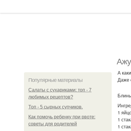
Ажу
А каки
Даже 
Популярные материалы
Салаты с сухариками: топ - 7
Блины
любимых рецептов?
Ингре
Топ - 5 сырных супчиков.
1 яйцо
Как помочь ребенку при рвоте:
1 стак
советы для родителей
1 ста