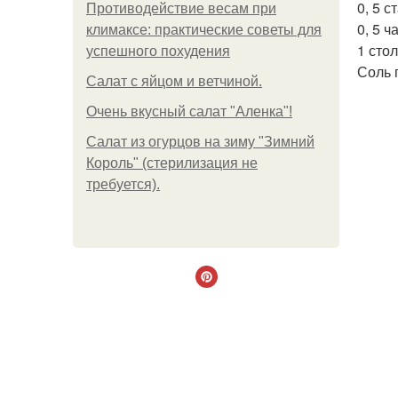
0, 5 с
Противодействие весам при
0, 5 
климаксе: практические советы для
1 сто
успешного похудения
Соль 
Салат с яйцом и ветчиной.
Очень вкусный салат "Аленка"!
Салат из огурцов на зиму "Зимний
Король" (стерилизация не
требуется).