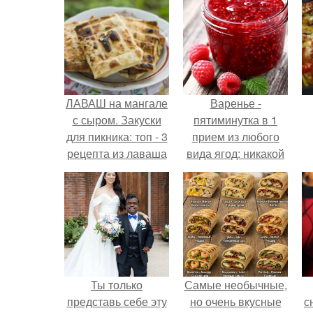
ЛАВАШ на мангале
Варенье -
с сыром. Закуски
пятиминутка в 1
для пикника: топ - 3
прием из любого
рецепта из лаваша
вида ягод: никакой
на мангале на
длительной варки,
любой вкус.
все витамины на
месте!
Ты только
Самые необычные,
представь себе эту
но очень вкусные
с