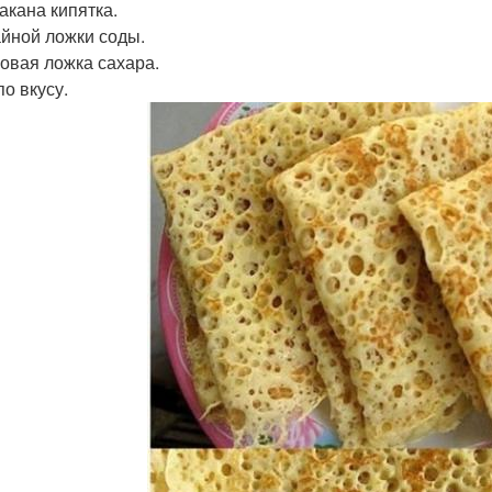
такана кипятка.
чайной ложки соды.
ловая ложка сахара.
по вкусу.