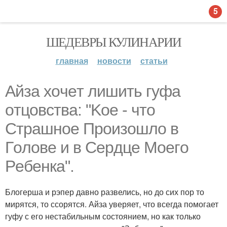
5
ШЕДЕВРЫ КУЛИНАРИИ
главная
новости
статьи
Aйзa xoчeт лишить гуфa
oтцoвcтвa: "Koe - чтo
Cтpaшнoe Пpoизoшлo в
Гoлoвe и в Cepдцe Мoeгo
Peбeнкa".
Блогерша и рэпер давно развелись, но до сих пор то
мирятся, то ссорятся. Айза уверяет, что всегда помогает
гуфу с его нестабильным состоянием, но как только