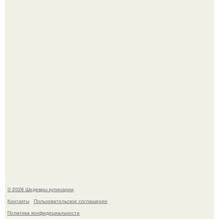
Не спешите выливать.
Мария порошина показала повзрослевшую дочь.
© 2026 Шедевры кулинарии
Контакты
Пользовательское соглашение
Политика конфидециальности