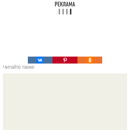
Читайте также
Буженина, исключительно нежная и невероятно сочная
без духовки.