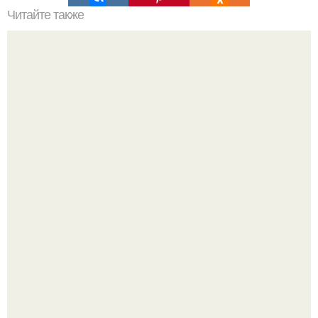
Читайте также
Чай, который растопит все килограммы.
Юра музыченко недавно отпраздновал свой день
рождения в кругу самых близких и родных людей.